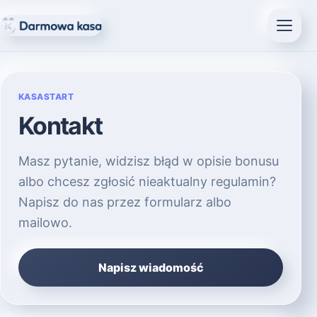
KASASTART
Kontakt
Masz pytanie, widzisz błąd w opisie bonusu
albo chcesz zgłosić nieaktualny regulamin?
Napisz do nas przez formularz albo
mailowo.
Napisz wiadomość