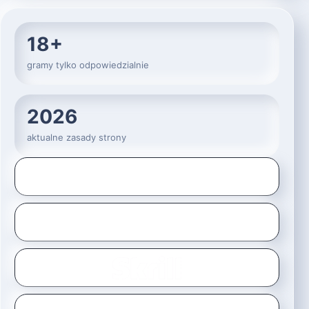
18+
gramy tylko odpowiedzialnie
2026
aktualne zasady strony