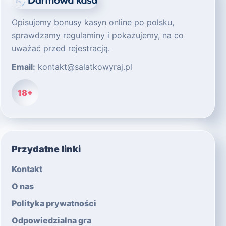
Opisujemy bonusy kasyn online po polsku,
sprawdzamy regulaminy i pokazujemy, na co
uważać przed rejestracją.
Email:
kontakt@salatkowyraj.pl
18+
Przydatne linki
Kontakt
O nas
Polityka prywatności
Odpowiedzialna gra