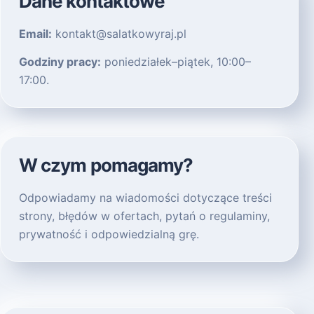
Dane kontaktowe
Email:
kontakt@salatkowyraj.pl
Godziny pracy:
poniedziałek–piątek, 10:00–
17:00.
W czym pomagamy?
Odpowiadamy na wiadomości dotyczące treści
strony, błędów w ofertach, pytań o regulaminy,
prywatność i odpowiedzialną grę.